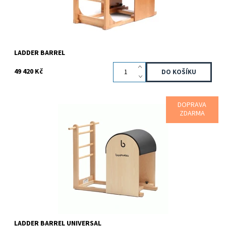
LADDER BARREL
49 420 Kč
DOPRAVA
Speciální edice pod obchodním označením "UNIVERSAL" je určena
ZDARMA
pro všechny příznivce, kteří mají rádi původní provedení a vzhled
Pilates strojů a...
Dostupnost:
Na dotaz
Kód:
81000147
Značka:
Bonpilates
Záruka:
2 roky
LADDER BARREL UNIVERSAL