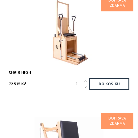
DOPRAVA
Systém dvou silných nastavených ocelových pružin, pohyblivé
ZDARMA
pedály a pevné čalouněné plochy poskytuje široké spektrum
možností k procvičování...
Dostupnost:
Na dotaz
Kód:
81000244
Značka:
Bonpilates
Záruka:
2 roky
CHAIR HIGH
72 515 Kč
DOPRAVA
Systém dvou ocelových pružin a pevné čalouněné plochy
ZDARMA
poskytují široké spektrum možností k procvičování horních
končetin i celého těla.
Dostupnost:
Na dotaz