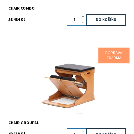
CHAIR COMBO
58 484 Kč
DOPRAVA
Systém dvou silných nastavených ocelových pružin, pohyblivé
ZDARMA
pedály a pevné čalouněné plochy poskytuje široké spektrum
možností k procvičování...
Dostupnost:
Na dotaz
Kód:
81000135
Značka:
Bonpilates
Záruka:
2 roky
CHAIR GROUPAL