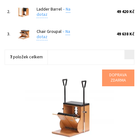
Ladder Barrel
–
Na
2.
49 420 Kč
dotaz
Chair Groupal
–
Na
3.
49 638 Kč
dotaz
7
položek celkem
DOPRAVA
Systém dvou silných nastavených ocelových pružin, pohyblivé
ZDARMA
pedály a pevné čalouněné plochy poskytuje široké spektrum
možností k procvičování...
Dostupnost:
Na dotaz
Kód:
81000009
Značka:
Bonpilates
Záruka:
2 roky