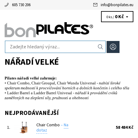
605 730 206
info
@
bonpilates.eu
0 Kč
0 ks /
NÁŘADÍ VELKÉ
Pilates nářadí velké zahrnuje:
• Chair Combo, Chair Groupal, Chair Wunda Universal -
nabízí široké
spektrum možností k procvičování horních a dolních končetin i celého těla
• Ladder Barrel a Ladder Barrel Univesal -
nářadí k provádění cviků
zaměřených na zlepšení síly, pružnosti a ohebnosti
NEJPRODÁVANĚJŠÍ
Chair Combo
–
Na
1.
58 484 Kč
dotaz