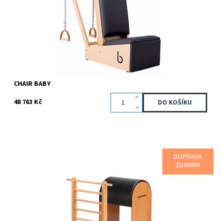
Kód:
81000243
Značka:
Bonpilates
Záruka:
2 roky
CHAIR BABY
48 763 Kč
DOPRAVA
Krátký žebřík s 5 příčkami v kombinaci s masivním sférickým
ZDARMA
čalouněním monolitem tvoří zajímavý „zásobník“ cviků
zaměřených na zlepšení síly,...
Dostupnost:
Na dotaz
Kód:
81000008
Značka:
Bonpilates
Záruka:
2 roky