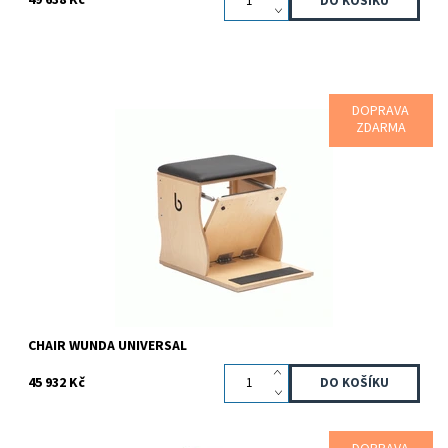
49 638 Kč
DOPRAVA
Speciální edice pod obchodním označením "UNIVERSAL" je určena
ZDARMA
pro všechny příznivce, kteří mají rádi původní provedení a vzhled
Pilates strojů a...
Dostupnost:
Na dotaz
Kód:
81000148
Značka:
Bonpilates
Záruka:
2 roky
CHAIR WUNDA UNIVERSAL
45 932 Kč