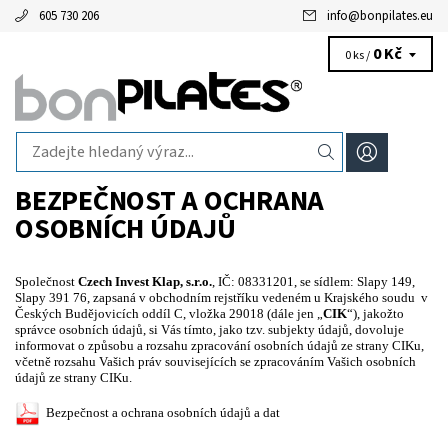
605 730 206
info
@
bonpilates.eu
0 Kč
0 ks /
BEZPEČNOST A OCHRANA
OSOBNÍCH ÚDAJŮ
Společnost
Czech Invest Klap, s.r.o.
, IČ: 08331201, se sídlem: Slapy 149,
Slapy 391 76, zapsaná v obchodním rejstříku vedeném u Krajského soudu v
Českých Budějovicích oddíl C, vložka 29018 (dále jen „
CIK
“), jakožto
správce osobních údajů, si Vás tímto, jako tzv. subjekty údajů, dovoluje
informovat o způsobu a rozsahu zpracování osobních údajů ze strany CIKu,
včetně rozsahu Vašich práv souvisejících se zpracováním Vašich osobních
údajů ze strany CIKu.
Bezpečnost a ochrana osobních údajů a dat