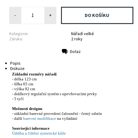
-
+
Kategorie:
Nářadí velké
Záruka:
2 roky
Dotaz
Tisk
Popis
Diskuze
Základní rozměry nářadí
- délka 123 cm
- šířka 65 cm
- výška 92 cm
- drážkový regulační systém s upevňovacími prvky
- 5 tyčí
Možnosti designu
- základní barevné provedení čalounění - černý odstín
- další
barevné modifikace
na vyžádání
Související informace
Údržba a čištění syntetické kůže