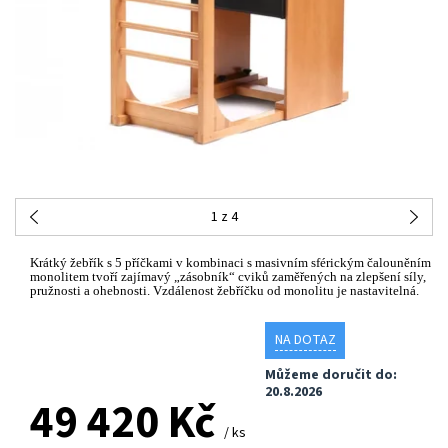
1
z 4
Krátký žebřík s 5 příčkami v kombinaci s masivním sférickým čalouněním
monolitem tvoří zajímavý „zásobník“ cviků zaměřených na zlepšení síly,
pružnosti a ohebnosti. Vzdálenost žebříčku od monolitu je nastavitelná.
NA DOTAZ
Můžeme doručit do:
20.8.2026
49 420 Kč
/ ks