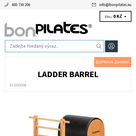
605 730 206
info
@
bonpilates.eu
0 Kč
0 ks /
DOPRAVA ZDARMA
LADDER BARREL
81000008