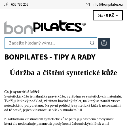
605 730 206
info
@
bonpilates.eu
0 Kč
0 ks /
BONPILATES - TIPY A RADY
Údržba a čištění syntetické kůže
Co je syntetická kůže?
Syntetická kůže je náhražka pravé kůže, vyráběná ze syntetických materiálů.
Tvoří ji látkový podklad, většinou bavlněný úplet, na který se nanáší vrstva
netoxického polyuretanu. Na první pohled je syntetická kůže k nerozeznání
od té pravé, jejich vlastnosti se však v mnohém liší.
K základním vlastnostem syntetické kůže patří její částečná prodyšnost -
která ale nedosahuje parametrů prodyšnosti čalounických látek a má