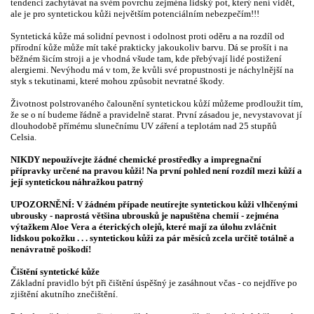
tendenci zachytávat na svém povrchu zejména lidský pot, který není vidět,
ale je pro syntetickou kůži největším potenciálním nebezpečím!!!
Syntetická kůže má solidní pevnost i odolnost proti oděru a na rozdíl od
přírodní kůže může mít také prakticky jakoukoliv barvu. Dá se prošít i na
běžném šicím stroji a je vhodná všude tam, kde přebývají lidé postižení
alergiemi. Nevýhodu má v tom, že kvůli své propustnosti je náchylnější na
styk s tekutinami, které mohou způsobit nevratné škody.
Životnost polstrovaného čalounění syntetickou kůží můžeme prodloužit tím,
že se o ní budeme řádně a pravidelně starat. První zásadou je, nevystavovat jí
dlouhodobě přímému slunečnímu UV záření a teplotám nad 25 stupňů
Celsia.
NIKDY nepoužívejte žádné chemické prostředky a impregnační
přípravky určené na pravou kůži! Na první pohled není rozdíl mezi kůží a
její syntetickou náhražkou patrný
UPOZORNĚNÍ: V žádném případe neutírejte syntetickou kůži vlhčenými
ubrousky - naprostá většina ubrousků je napuštěna chemií - zejména
výtažkem Aloe Vera a éterických olejů, které mají za úlohu zvláčnit
lidskou pokožku . . . syntetickou kůži za pár měsíců zcela určitě totálně a
nenávratně poškodí!
Čištění syntetické kůže
Základní pravidlo být při čištění úspěšný je zasáhnout včas - co nejdříve po
zjištění akutního znečištění.