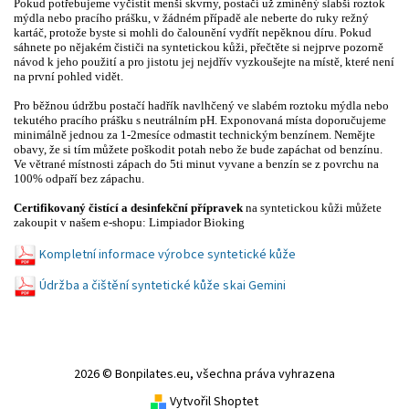
Pokud potřebujeme vyčistit menší skvrny, postačí už zmíněný slabší roztok
mýdla nebo pracího prášku, v žádném případě ale neberte do ruky režný
kartáč, protože byste si mohli do čalounění vydřít nepěknou díru. Pokud
sáhnete po nějakém čističi na syntetickou kůži, přečtěte si nejprve pozorně
návod k jeho použití a pro jistotu jej nejdřív vyzkoušejte na místě, které není
na první pohled vidět.
Pro běžnou údržbu postačí hadřík navlhčený ve slabém roztoku mýdla nebo
tekutého pracího prášku s neutrálním pH.
Exponovaná místa doporučujeme
minimálně jednou za 1-2mesíce odmastit technickým benzínem. Nemějte
obavy, že si tím můžete poškodit potah nebo že bude zapáchat od benzínu.
Ve větrané místnosti zápach do 5ti minut vyvane a benzín se z povrchu na
100% odpaří bez zápachu.
Certifikovaný čistící a desinfekční přípravek
na syntetickou kůži můžete
zakoupit v našem e-shopu:
Limpiador Bioking
Kompletní informace výrobce syntetické kůže
Údržba a čištění syntetické kůže skai Gemini
2026 © Bonpilates.eu, všechna práva vyhrazena
Vytvořil Shoptet