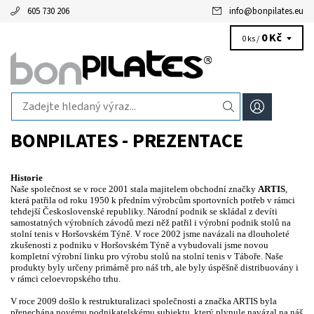
605 730 206
info
@
bonpilates.eu
0 Kč
0 ks /
BONPILATES - PREZENTACE
Historie
Naše společnost se v roce 2001 stala majitelem obchodní značky
ARTIS
,
která patřila od roku 1950 k předním výrobcům sportovních potřeb v rámci
tehdejší Československé republiky. Národní podnik se skládal z devíti
samostatných výrobních závodů mezi něž patřil i výrobní podnik stolů na
stolní tenis v Horšovském Týně. V roce 2002 jsme navázali na dlouholeté
zkušenosti z podniku v Horšovském Týně a vybudovali jsme novou
kompletní výrobní linku pro výrobu stolů na stolní tenis v Táboře. Naše
produkty byly určeny primárně pro náš trh, ale byly úspěšně distribuovány i
v rámci celoevropského trhu.
V roce 2009 došlo k restrukturalizaci společnosti a značka ARTIS byla
přenechána novému podnikatelskému subjektu, který plynule navázal na náš