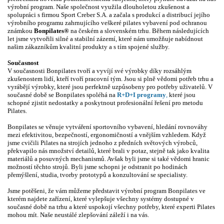
výrobní program. Naše společnost využila dlouholetou zkušenost a
spolupráci s firmou Sport Creber S.A. a začala s produkcí a distribucí jejího
výrobního programu zahrnujícího veškeré pilates vybavení pod ochranou
známkou
Bonpilates®
na českém a slovenském trhu. Během následujících
let jsme vytvořili silné a stabilní zázemí, které nám umožňuje nabídnout
našim zákazníkům kvalitní produkty a s tím spojené služby.
Současnost
V současnosti Bonpilates tvoří a vyvíjí své výrobky díky rozsáhlým
zkušenostem lidí, kteří tvoří pracovní tým. Jsou si plně vědomi potřeb trhu a
vyrábějí výrobky, které jsou perfektně uzpůsobeny pro potřeby uživatelů. V
současné době se Bonpilates spoléhá na
R+D+I programy
,
které jsou
schopné zjistit nedostatky a poskytnout profesionální řešení pro metodu
Pilates.
Bonpilates se věnuje vytváření sportovního vybavení, hledání rovnováhy
mezi efektivitou, bezpečností, ergonomičností a vnějším vzhledem. Když
jsme cvičili Pilates na strojích jednoho z předních světových výrobců,
překvapilo nás množství detailů, které brali v potaz, stejně tak jako kvalita
materiálů a posuvných mechanismů. Avšak byli jsme si také vědomi hranic
možností těchto strojů. Byli jsme schopni je odstranit po hodinách
přemýšlení, studia, tvorby prototypů a konzultování se specialisty.
Jsme potěšeni, že vám můžeme představit výrobní program Bonpilates ve
kterém najdete zařízení, které vylepšuje všechny systémy dostupné v
současné době na trhu a které uspokojí všechny potřeby, které experti Pilates
mohou mít. Naše neustálé zlepšování záleží i na vás.