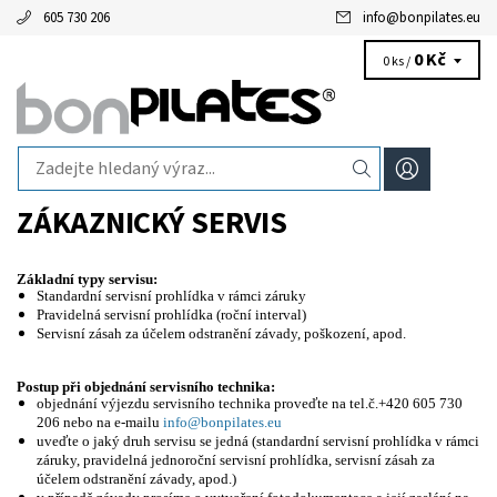
605 730 206
info
@
bonpilates.eu
0 Kč
0 ks /
ZÁKAZNICKÝ SERVIS
Základní typy servisu:
Standardní servisní prohlídka v rámci záruky
Pravidelná servisní prohlídka (roční interval)
Servisní zásah za účelem odstranění závady, poškození, apod.
Postup při objednání servisního technika:
objednání výjezdu servisního technika proveďte na tel.č.+420 605 730
206 nebo na e-mailu
info@bonpilates.eu
uveďte o jaký druh servisu se jedná (standardní servisní prohlídka v rámci
záruky, pravidelná jednoroční servisní prohlídka, servisní zásah za
účelem odstranění závady, apod.)