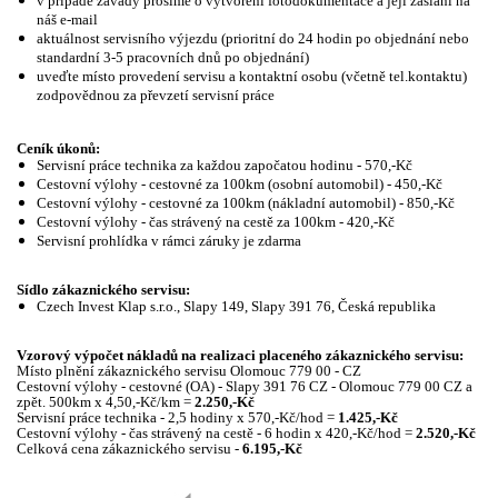
v případě závady prosíme o vytvoření fotodokumentace a její zaslání na
náš e-mail
aktuálnost servisního výjezdu (prioritní do 24 hodin po objednání nebo
standardní 3-5 pracovních dnů po objednání)
uveďte místo provedení servisu a kontaktní osobu (včetně tel.kontaktu)
zodpovědnou za převzetí servisní práce
Ceník úkonů:
Servisní práce technika za každou započatou hodinu - 570,-Kč
Cestovní výlohy - cestovné za 100km (osobní automobil) - 450,-Kč
Cestovní výlohy - cestovné za 100km (nákladní automobil) - 850,-Kč
Cestovní výlohy - čas strávený na cestě za 100km - 420,-Kč
Servisní prohlídka v rámci záruky je zdarma
Sídlo zákaznického servisu:
Czech Invest Klap s.r.o., Slapy 149, Slapy 391 76, Česká republika
Vzorový výpočet nákladů na realizaci placeného zákaznického servisu:
Místo plnění zákaznického servisu Olomouc 779 00 - CZ
Cestovní výlohy - cestovné (OA) - Slapy 391 76 CZ - Olomouc 779 00 CZ a
zpět.
500km x 4,50,-Kč/km =
2.250,-Kč
Servisní práce technika - 2,5 hodiny x 570,-Kč/hod =
1.425,-Kč
Cestovní výlohy - čas strávený na cestě - 6 hodin x 420,-Kč/hod =
2.520,-Kč
Celková cena zákaznického servisu -
6.195,-Kč