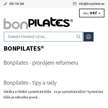
605 730 206
info
@
bonpilates.eu
0 Kč
0 ks /
BONPILATES®
Bonpilates - pronájem reformeru
Bonpilates - tipy a rady
Údržba a čištění syntetické kůže Co je syntetická kůže? Syntetická
kůže je náhražka pravé...