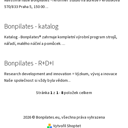
Navštivte naše Bonpilates - reformer studio na adrese Peroutkova
570/833 Praha 5, 150 00 ...
Bonpilates - katalog
Katalog - Bonpilates® zahrnuje kompletní výrobní program strojů,
nářadí, malého náčiní a pomůcek. ...
Bonpilates - R+D+I
Research development and innovation = Výzkum, vývoj a inovace
Naše společnost si vždy byla vědom...
Stránka
1
z
1
-
8
položek celkem
2026 © Bonpilates.eu, všechna práva vyhrazena
Vytvořil Shoptet