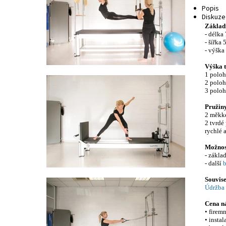
Popis
Diskuze
Základ
- délka
- šířka
- výška
Výška 
1 poloh
2 poloh
3 poloh
Pružin
2 měkké
2 tvrdé
rychlé 
Možnos
- zákla
- další
b
Souvise
Údržba 
Cena n
• firem
• insta