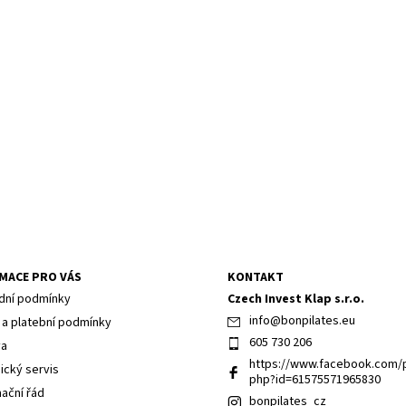
MACE PRO VÁS
KONTAKT
ní podmínky
Czech Invest Klap s.r.o.
info
@
bonpilates.eu
 a platební podmínky
605 730 206
va
https://www.facebook.com/p
ický servis
php?id=61575571965830
ační řád
bonpilates_cz