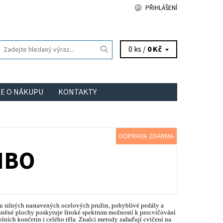
PŘIHLÁŠENÍ
0 ks /
0 Kč
ŠE O NÁKUPU
KONTAKTY
DOPRAVA ZDARMA
MBO
 silných nastavených ocelových pružin, pohyblivé pedály a
něné plochy poskytuje široké spektrum možností k procvičování
olních končetin i celého těla. Znalci metody zařaďují cvičení na