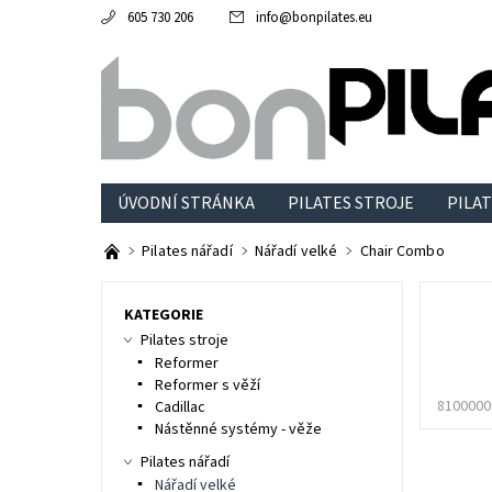
605 730 206
info
@
bonpilates.eu
ÚVODNÍ STRÁNKA
PILATES STROJE
PILAT
Pilates nářadí
Nářadí velké
Chair Combo
KATEGORIE
Pilates stroje
Reformer
Reformer s věží
8100000
Cadillac
Nástěnné systémy - věže
Pilates nářadí
Nářadí velké