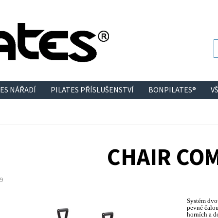
ES NÁŘADÍ
PILATES PŘÍSLUŠENSTVÍ
BONPILATES®
V
CHAIR CO
9
Systém dvou
pevné čalou
horních a d