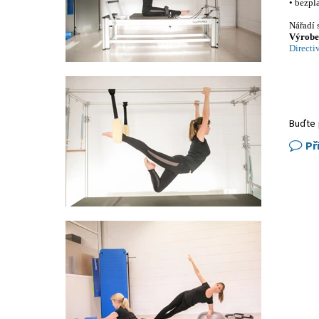
• bezpl
Nářadí 
Výrobek
Directi
Buďte 
Př