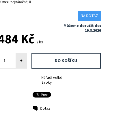
í mezi nejnáročnější.
NA DOTAZ
Můžeme doručit do:
19.8.2026
 484 Kč
/ ks
+
Nářadí velké
2 roky
Dotaz