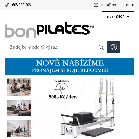
605 730 206
info
@
bonpilates.eu
0 Kč
0 ks /