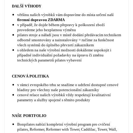
DALŠÍ VÝHODY
většinu našich výrobků vám dopravíme do místa určení naší
firemní dopravou ZDARMA
v případě, že dojde během přepravy k poškození zboží
provedeme jeho bezplatnou výměnu
pilates stroje a nářadí jsou v místě dodání předávacím technikem
odborně smontovány a nainstalovány = ručíme za funkčnost
všech systémů do úplného převzetí zákazníkem
s ohledem na naše výrobní možnosti dokážeme uspokojit i
případné individuální požadavky na úpravu či změnu
technických parametrů pilates vybavení
CENOVÁ POLITIKA
v rámci evropského trhu se snažíme o udržení dostupné cenové
hladiny pro všechny naše potencionální zákazníky
cenové relace našich výrobků vždy respektují kvalitativní
parametry a služby spojené s těmito produkty
NAŠE PORTFOLIO
Bonpilates nabízí kompletní výrobní program pro cvičení
pilates, Reformer, Reformer with Tower, Caddilac, Tower, Wall,