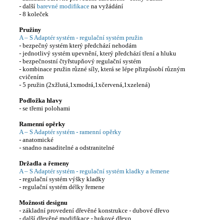
- další
barevné modifikace
na vyžádání
- 8 koleček
Pružiny
A – S Adaptér systém - regulační systém pružin
- bezpečný systém který předchází nehodám
- jednotlivý systém upevnění, který předchází tření a hluku
- bezpečnostní čtyřstupňový regulační systém
- kombinace pružin různé síly, která se lépe přizpůsobí různým
cvičením
- 5 pružin (2xžlutá,1xmodrá,1xčervená,1xzelená)
Podložka hlavy
- se třemi polohami
Ramenní opěrky
A – S Adaptér systém - ramenní opěrky
- anatomické
- snadno nasaditelné a odstranitelné
Držadla a řemeny
A – S Adaptér systém - regulační systém kladky a řemene
- regulační systém výšky kladky
- regulační systém délky řemene
Možnosti designu
- základní provedení dřevěné konstrukce - dubové dřevo
- další dřevěné modifikace - bukové dřevo