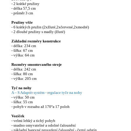
- 2 krátké pružiny
- délka 57,5 cm
- průměr 3 cm
Pružiny věže
- 6 krátkých pružin (2xžluté,2xčervené,2xmodré)
- 2 dlouhé pružiny s madly (žluté)
Základní rozměry konstrukce
- délka: 234 cm
- šířka: 67 cm
- výška: 64 cm
Rozměry smontovaného stroje
- délka: 242 cm
- šířka: 80 cm
- výška: 205 cm
Tyč na nohy
A – S Adaptér systém - regulace tyče na nohy
- výška: 50 cm
- šířka: 55 cm
- pohyb v rozsahu až 170°a 17 poloh
Vozíček
- velmi lehký a tichý pohyb
- snadno omyvatelné a odolné čalounění
- základní barevné provedení čalounění - černý odstín