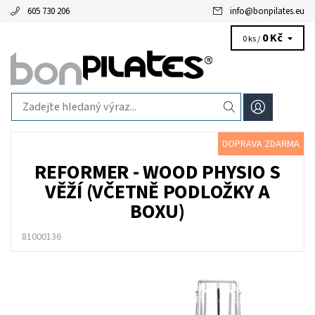
605 730 206
info
@
bonpilates.eu
0 Kč
0 ks /
DOPRAVA ZDARMA
REFORMER - WOOD PHYSIO S
VĚŽÍ (VČETNĚ PODLOŽKY A
BOXU)
81000136