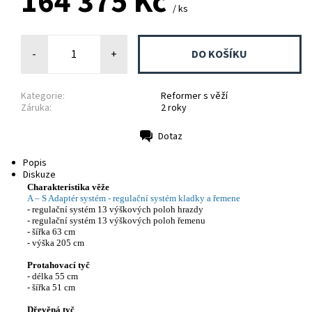
164 375 Kč
/ ks
-
+
Kategorie:
Reformer s věží
Záruka:
2 roky
Dotaz
Tisk
Popis
Diskuze
Charakteristika věže
A – S Adaptér systém - regulační systém kladky a řemene
- regulační systém 13 výškových poloh hrazdy
- regulační systém 13 výškových poloh řemenu
- šířka 63 cm
- výška 205 cm
Protahovací tyč
- délka 55 cm
- šířka 51 cm
Dřevěná tyč