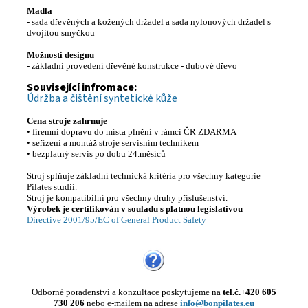
Madla
- sada dřevěných a kožených držadel a sada nylonových držadel s
dvojitou smyčkou
Možnosti designu
- základní provedení dřevěné konstrukce - dubové dřevo
Související infromace:
Údržba a čištění syntetické kůže
Cena stroje zahrnuje
• firemní dopravu do místa plnění v rámci ČR ZDARMA
• seřízení a montáž stroje servisním technikem
• bezplatný servis po dobu 24.měsíců
Stroj splňuje základní technická kritéria pro všechny kategorie
Pilates studií.
Stroj je kompatibilní pro všechny druhy příslušenství.
Výrobek je certifikován v souladu s platnou legislativou
Directive 2001/95/EC of General Product Safety
Odborné poradenství a konzultace poskytujeme
na
tel.č.+420 605
730 206
nebo e-mailem na adrese
info@bonpilates.eu