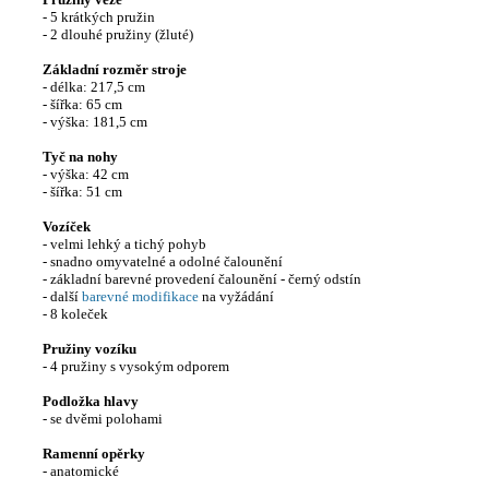
- 5 krátkých pružin
- 2 dlouhé pružiny (žluté)
Základní rozměr stroje
- délka: 217,5 cm
- šířka: 65 cm
- výška: 181,5 cm
Tyč na nohy
- výška: 42 cm
- šířka: 51 cm
Vozíček
- velmi lehký a tichý pohyb
- snadno omyvatelné a odolné čalounění
- základní barevné provedení čalounění - černý odstín
- další
barevné modifikace
na vyžádání
- 8 koleček
Pružiny vozíku
- 4 pružiny s vysokým odporem
Podložka hlavy
- se dvěmi polohami
Ramenní opěrky
- anatomické