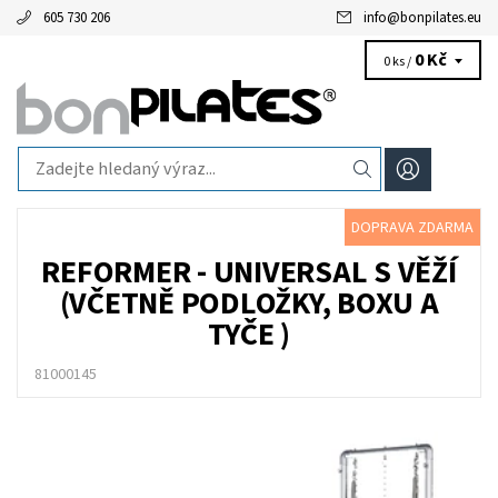
605 730 206
info
@
bonpilates.eu
0 Kč
0 ks /
DOPRAVA ZDARMA
REFORMER - UNIVERSAL S VĚŽÍ
(VČETNĚ PODLOŽKY, BOXU A
TYČE )
81000145