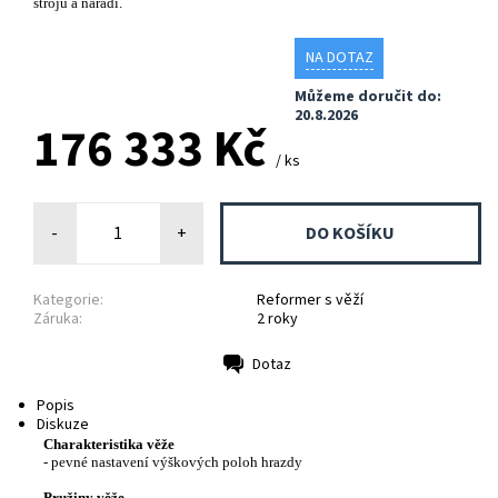
strojů a nářadí.
NA DOTAZ
Můžeme doručit do:
20.8.2026
176 333 Kč
/ ks
-
+
Kategorie:
Reformer s věží
Záruka:
2 roky
Dotaz
Tisk
Popis
Diskuze
Charakteristika věže
- pevné nastavení výškových poloh hrazdy
Pružiny věže