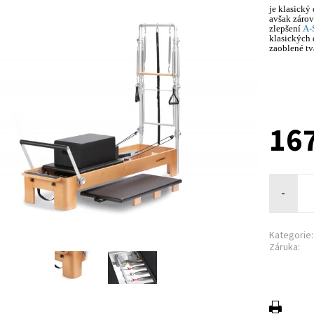
je klasický
avšak zárov
zlepšení
A-S
klasických
zaoblené tv
16
-
Kategorie:
Záruka: