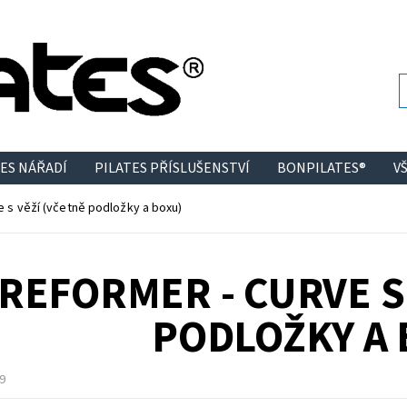
ES NÁŘADÍ
PILATES PŘÍSLUŠENSTVÍ
BONPILATES®
V
e s věží (včetně podložky a boxu)
REFORMER - CURVE S
PODLOŽKY A 
9