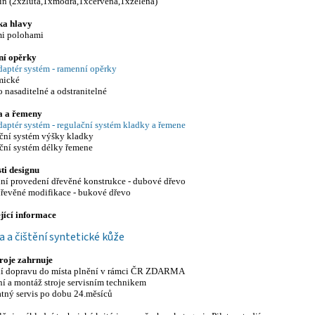
žin (2xžlutá,1xmodrá,1xčervená,1xzelená)
ka hlavy
emi polohami
í opěrky
daptér systém - ramenní opěrky
mické
o nasaditelné a odstranitelné
a a řemeny
daptér systém - regulační systém kladky a řemene
ační systém výšky kladky
ační systém délky řemene
ti designu
dní provedení dřevěné konstrukce - dubové dřevo
 dřevěné modifikace - bukové dřevo
jící informace
 a čištění syntetické kůže
roje zahrnuje
ní dopravu do místa plnění v rámci ČR ZDARMA
ení a montáž stroje servisním technikem
atný servis po dobu 24.měsíců