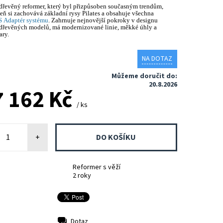
 dřevěný reformer, který byl přizpůsoben současným trendům,
eň si zachovává základní rysy Pilates a obsahuje všechna
 Adaptér systému
. Zahrnuje nejnovější pokroky v designu
 dřevěných modelů, má modernizované linie, měkké úhly a
ary.
NA DOTAZ
Můžeme doručit do:
20.8.2026
7 162 Kč
/ ks
+
Reformer s věží
2 roky
Dotaz