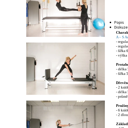
Popis
Diskuze
Charakt
A – S A
- regul
- regul
- šířka
- výška
Protaho
- délka
- šířka
Dřevěn
- 2 krá
- délka
- průmě
Pružin
- 6 krá
- 2 dlo
Základ