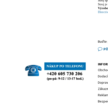
Stroj s
Stroj j
Výrobek
Directi
Buďte 
Př
INFOR
Obchod
Dodací
Dopra
Zákazn
Reklam
Bezpeč