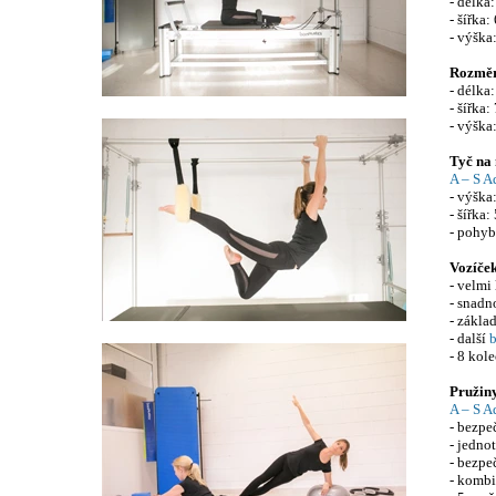
- délka
- šířka:
- výška
Rozměr
- délka
- šířka:
- výška
Tyč na
A – S A
- výška
- šířka:
- pohyb
Vozíče
- velmi
- snadn
- zákla
- další
b
- 8 kol
Pružin
A – S A
- bezpe
- jedno
- bezpe
- kombi