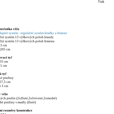
Tisk
eristika věže
daptér systém - regulační systém kladky a řemene
ační systém 13 výškových poloh hrazdy
ační systém 13 výškových poloh řemenu
 63 cm
 205 cm
vací tyč
 55 cm
 51 cm
á tyč
tké pružiny
 57,5 cm
r 3 cm
y věže
tkých pružin (2xžluté,2xčervené,2xmodré)
uhé pružiny s madly (žluté)
ní rozměry konstrukce