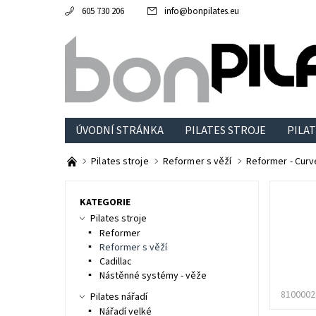
605 730 206
info
@
bonpilates.eu
ÚVODNÍ STRÁNKA
PILATES STROJE
PILAT
Pilates stroje
Reformer s věží
Reformer - Curv
KATEGORIE
Pilates stroje
Reformer
Reformer s věží
Cadillac
Nástěnné systémy - věže
8100002
Pilates nářadí
Nářadí velké