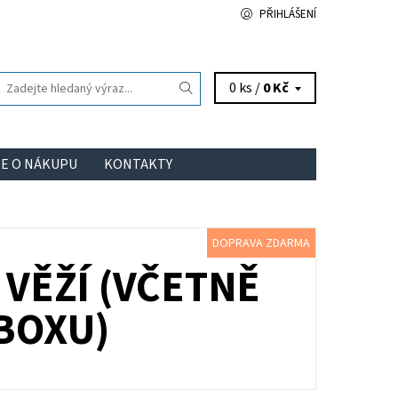
PŘIHLÁŠENÍ
0 ks /
0 Kč
ŠE O NÁKUPU
KONTAKTY
DOPRAVA ZDARMA
 VĚŽÍ (VČETNĚ
BOXU)