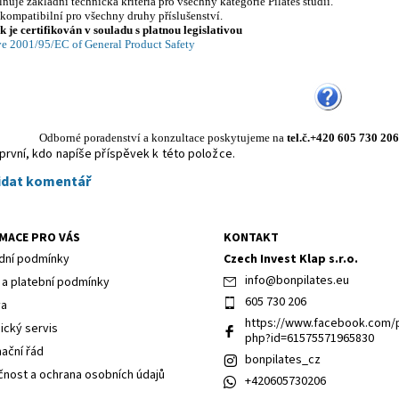
plňuje základní technická kritéria pro všechny kategorie Pilates studií.
e kompatibilní pro všechny druhy příslušenství.
 je certifikován v souladu s platnou legislativou
ve 2001/95/EC of General Product Safety
Odborné poradenství a konzultace poskytujeme
na
tel.č.+420 605 730 206
první, kdo napíše příspěvek k této položce.
idat komentář
MACE PRO VÁS
KONTAKT
ní podmínky
Czech Invest Klap s.r.o.
info
@
bonpilates.eu
 a platební podmínky
605 730 206
va
https://www.facebook.com/p
ický servis
php?id=61575571965830
ační řád
bonpilates_cz
nost a ochrana osobních údajů
+420605730206