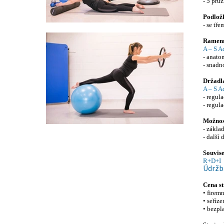
- 5 pru
Podlož
- se tř
Ramenn
A – S A
- anato
- snadn
Držadl
A – S A
- regul
- regul
Možnos
- zákla
- další
Souvise
R+D+I
Údržba
Cena st
• firem
• seříz
• bezpl