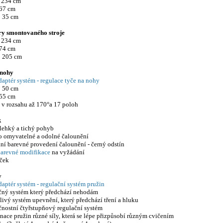
: 234 cm
 67 cm
: 35 cm
y smontovaného stroje
: 234 cm
 74 cm
: 205 cm
 nohy
daptér systém - regulace tyče na nohy
: 50 cm
 55 cm
 v rozsahu až 170°a 17 poloh
k
 lehký a tichý pohyb
o omyvatelné a odolné čalounění
dní barevné provedení čalounění - černý odstín
arevné modifikace
na vyžádání
eček
y
daptér systém - regulační systém pružin
čný systém který předchází nehodám
tlivý systém upevnění, který předchází tření a hluku
čnostní čtyřstupňový regulační systém
nace pružin různé síly, která se lépe přizpůsobí různým cvičením