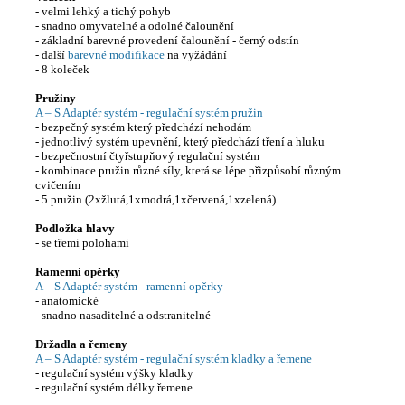
- velmi lehký a tichý pohyb
- snadno omyvatelné a odolné čalounění
- základní barevné provedení čalounění - černý odstín
- další
barevné modifikace
na vyžádání
- 8 koleček
Pružiny
A – S Adaptér systém - regulační systém pružin
- bezpečný systém který předchází nehodám
- jednotlivý systém upevnění, který předchází tření a hluku
- bezpečnostní čtyřstupňový regulační systém
- kombinace pružin různé síly, která se lépe přizpůsobí různým
cvičením
- 5 pružin (2xžlutá,1xmodrá,1xčervená,1xzelená)
Podložka hlavy
- se třemi polohami
Ramenní opěrky
A – S Adaptér systém - ramenní opěrky
- anatomické
- snadno nasaditelné a odstranitelné
Držadla a řemeny
A – S Adaptér systém - regulační systém kladky a řemene
- regulační systém výšky kladky
- regulační systém délky řemene