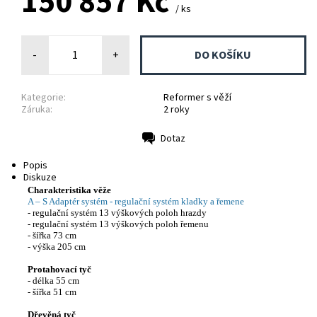
150 857 Kč
/ ks
-
+
Kategorie:
Reformer s věží
Záruka:
2 roky
Dotaz
Tisk
Popis
Diskuze
Charakteristika věže
A – S Adaptér systém - regulační systém kladky a řemene
- regulační systém 13 výškových poloh hrazdy
- regulační systém 13 výškových poloh řemenu
- šířka 73 cm
- výška 205 cm
Protahovací tyč
- délka 55 cm
- šířka 51 cm
Dřevěná tyč