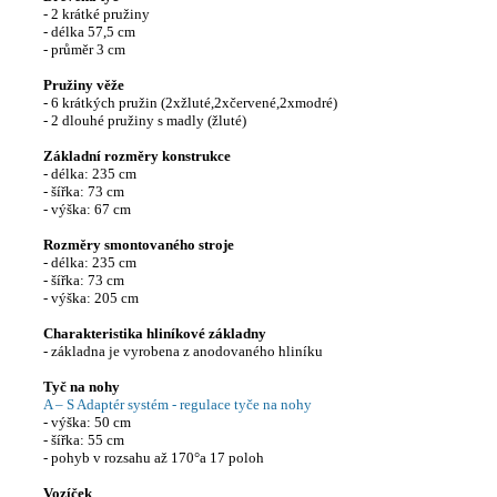
- 2 krátké pružiny
- délka 57,5 cm
- průměr 3 cm
Pružiny věže
- 6 krátkých pružin (2xžluté,2xčervené,2xmodré)
- 2 dlouhé pružiny s madly (žluté)
Základní rozměry konstrukce
- délka: 235 cm
- šířka: 73 cm
- výška: 67 cm
Rozměry smontovaného stroje
- délka: 235 cm
- šířka: 73 cm
- výška: 205 cm
Charakteristika hliníkové základny
- základna je vyrobena z anodovaného hliníku
Tyč na nohy
A – S Adaptér systém - regulace tyče na nohy
- výška: 50 cm
- šířka: 55 cm
- pohyb v rozsahu až 170°a 17 poloh
Vozíček