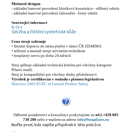
Možnosti designu
- základní barevné provedení hliníkové konstrukce - stříbrný odstín
- základní barevné provedení čalounění - černý odstín
Související informace
R+D+I
Údržba a čištění syntetické kůže
Cena stroje zahrnuje
• firemní dopravu do místa plnění v rámci ČR ZDARMA
• seřízení a montáž stroje servisním technikem
• bezplatný servis po dobu 24.měsíců
Stroj splňuje základní technická kritéria pro všechny kategorie
Pilates studií.
Stroj je kompatibilní pro všechny druhy příslušenství.
Výrobek je certifikován v souladu s platnou legislativou
Directive 2001/95/EC of General Product Safety
Odborné poradenství a konzultace poskytujeme
na
tel.č.+420 605
730 206
nebo e-mailem na adrese
info@bonpilates.eu
Buďte první, kdo napíše příspěvek k této položce.