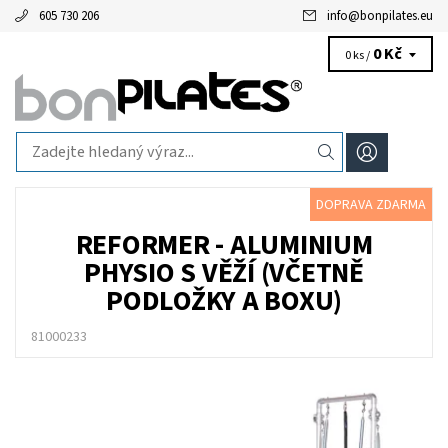
605 730 206
info
@
bonpilates.eu
0 Kč
0 ks /
DOPRAVA ZDARMA
REFORMER - ALUMINIUM
PHYSIO S VĚŽÍ (VČETNĚ
PODLOŽKY A BOXU)
81000233