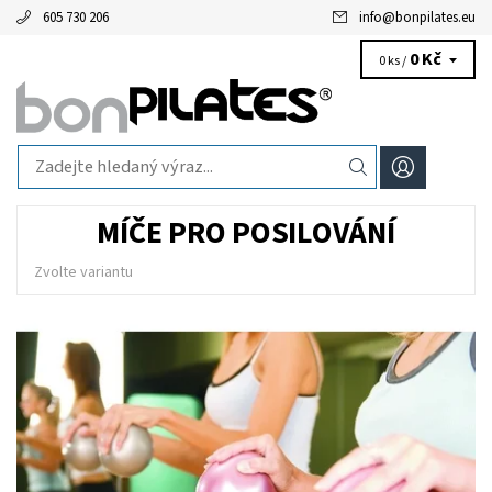
605 730 206
info
@
bonpilates.eu
0 Kč
0 ks /
MÍČE PRO POSILOVÁNÍ
Zvolte variantu