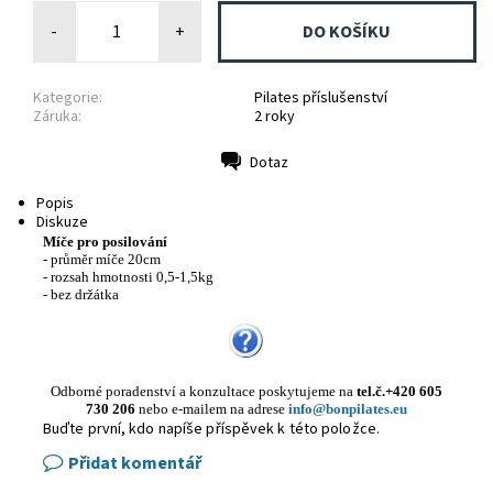
-
+
Kategorie:
Pilates příslušenství
Záruka:
2 roky
Dotaz
Tisk
Popis
Diskuze
Míče pro posilování
- průměr míče 20cm
- rozsah hmotnosti 0,5-1,5kg
- bez držátka
Odborné poradenství a konzultace poskytujeme
na
tel.č.+420 605
730 206
nebo e-mailem na adrese
info@bonpilates.eu
Buďte první, kdo napíše příspěvek k této položce.
Přidat komentář