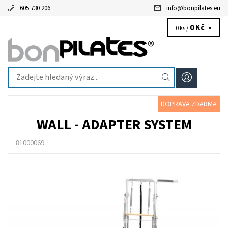
605 730 206
info
@
bonpilates.eu
0 Kč
0 ks /
DOPRAVA ZDARMA
WALL - ADAPTER SYSTEM
81000069