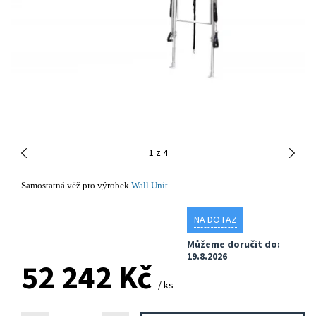
1
z 4
Samostatná věž pro výrobek
Wall Unit
NA DOTAZ
Můžeme doručit do:
19.8.2026
52 242 Kč
/ ks