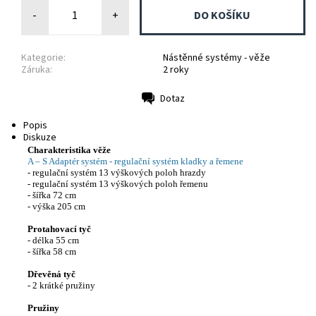
-
+
Kategorie:
Nástěnné systémy - věže
Záruka:
2 roky
Dotaz
Tisk
Popis
Diskuze
Charakteristika věže
A – S Adaptér systém - regulační systém kladky a řemene
- regulační systém 13 výškových poloh hrazdy
- regulační systém 13 výškových poloh řemenu
- šířka 72 cm
- výška 205 cm
Protahovací tyč
- délka 55 cm
- šířka 58 cm
Dřevěná tyč
- 2 krátké pružiny
Pružiny