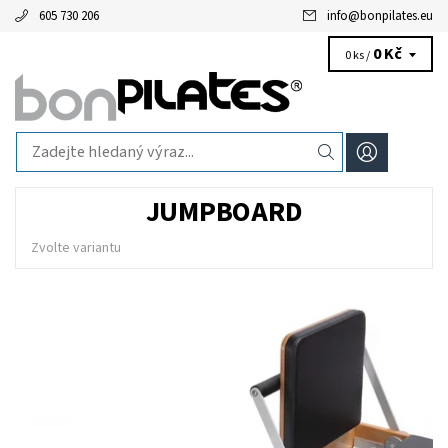
605 730 206
info
@
bonpilates.eu
0 Kč
0 ks /
JUMPBOARD
Zvolte variantu